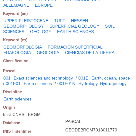
ALLEMAGNE
EUROPE
Keyword (en)
UPPER PLEISTOCENE
TUFF
HESSEN
GEOMORPHOLOGY
SUPERFICIAL GEOLOGY
SOIL
SCIENCES
GEOLOGY
EARTH SCIENCES
Keyword (es)
GEOMORFOLOGIA
FORMACION SUPERFICIAL
EDAFOLOGIA
GEOLOGIA
CIENCIAS DE LA TIERRA
Classification
Pascal
001
Exact sciences and technology
/
001E
Earth, ocean, space
/
001E01
Earth sciences
/
001E01N
Hydrology. Hydrogeology
Discipline
Earth sciences
Origin
Inist-CNRS ; BRGM
PASCAL
Database
GEODEBRGM7018011779
INIST identifier