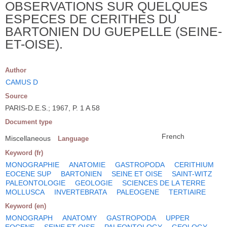
OBSERVATIONS SUR QUELQUES
ESPECES DE CERITHES DU
BARTONIEN DU GUEPELLE (SEINE-
ET-OISE).
Author
CAMUS D
Source
PARIS-D.E.S.; 1967, P. 1 A 58
Document type
French
Miscellaneous
Language
Keyword (fr)
MONOGRAPHIE
ANATOMIE
GASTROPODA
CERITHIUM
EOCENE SUP
BARTONIEN
SEINE ET OISE
SAINT-WITZ
PALEONTOLOGIE
GEOLOGIE
SCIENCES DE LA TERRE
MOLLUSCA
INVERTEBRATA
PALEOGENE
TERTIAIRE
Keyword (en)
MONOGRAPH
ANATOMY
GASTROPODA
UPPER
EOCENE
SEINE ET OISE
PALEONTOLOGY
GEOLOGY