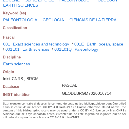
EARTH SCIENCES
Keyword (es)
PALEONTOLOGIA
GEOLOGIA
CIENCIAS DE LA TIERRA
Classification
Pascal
001
Exact sciences and technology
/
001E
Earth, ocean, space
/
001E01
Earth sciences
/
001E01Q
Paleontology
Discipline
Earth sciences
Origin
Inist-CNRS ; BRGM
PASCAL
Database
GEODEBRGM7020016714
INIST identifier
Sauf mention contraire ci-dessus, le contenu de cette notice bibliographique peut être utilisé
dans le cadre d’une licence CC BY 4.0 Inist-CNRS / Unless otherwise stated above, the
content of this bibliographic record may be used under a CC BY 4.0 licence by Inist-CNRS /
A menos que se haya señalado antes, el contenido de este registro bibliográfico puede ser
utilizado al amparo de una licencia CC BY 4.0 Inist-CNRS