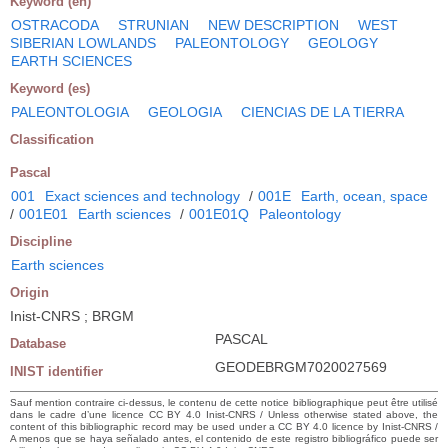
Keyword (en)
OSTRACODA
STRUNIAN
NEW DESCRIPTION
WEST
SIBERIAN LOWLANDS
PALEONTOLOGY
GEOLOGY
EARTH SCIENCES
Keyword (es)
PALEONTOLOGIA
GEOLOGIA
CIENCIAS DE LA TIERRA
Classification
Pascal
001
Exact sciences and technology
/
001E
Earth, ocean, space
/
001E01
Earth sciences
/
001E01Q
Paleontology
Discipline
Earth sciences
Origin
Inist-CNRS ; BRGM
PASCAL
Database
GEODEBRGM7020027569
INIST identifier
Sauf mention contraire ci-dessus, le contenu de cette notice bibliographique peut être utilisé
dans le cadre d’une licence CC BY 4.0 Inist-CNRS / Unless otherwise stated above, the
content of this bibliographic record may be used under a CC BY 4.0 licence by Inist-CNRS /
A menos que se haya señalado antes, el contenido de este registro bibliográfico puede ser