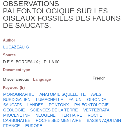
OBSERVATIONS
PALEONTOLOGIQUE SUR LES
OISEAUX FOSSILES DES FALUNS
DE SAUCATS.
Author
LUCAZEAU G
Source
D.E.S. BORDEAUX.; , P. 1 A 60
Document type
French
Miscellaneous
Language
Keyword (fr)
MONOGRAPHIE
ANATOMIE SQUELETTE
AVES
BURDIGALIEN
LUMACHELLE
FALUN
GIRONDE
SAUCATS
LANDES
PONTONX
PALEONTOLOGIE
GEOLOGIE
SCIENCES DE LA TERRE
VERTEBRATA
MIOCENE INF
NEOGENE
TERTIAIRE
ROCHE
CARBONATEE
ROCHE SEDIMENTAIRE
BASSIN AQUITAIN
FRANCE
EUROPE