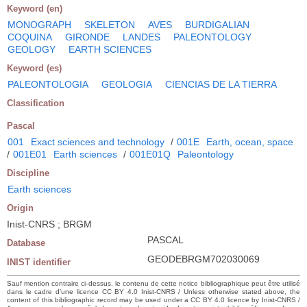
Keyword (en)
MONOGRAPH
SKELETON
AVES
BURDIGALIAN
COQUINA
GIRONDE
LANDES
PALEONTOLOGY
GEOLOGY
EARTH SCIENCES
Keyword (es)
PALEONTOLOGIA
GEOLOGIA
CIENCIAS DE LA TIERRA
Classification
Pascal
001
Exact sciences and technology
/
001E
Earth, ocean, space
/
001E01
Earth sciences
/
001E01Q
Paleontology
Discipline
Earth sciences
Origin
Inist-CNRS ; BRGM
PASCAL
Database
GEODEBRGM702030069
INIST identifier
Sauf mention contraire ci-dessus, le contenu de cette notice bibliographique peut être utilisé
dans le cadre d’une licence CC BY 4.0 Inist-CNRS / Unless otherwise stated above, the
content of this bibliographic record may be used under a CC BY 4.0 licence by Inist-CNRS /