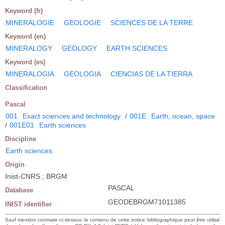
Keyword (fr)
MINERALOGIE
GEOLOGIE
SCIENCES DE LA TERRE
Keyword (en)
MINERALOGY
GEOLOGY
EARTH SCIENCES
Keyword (es)
MINERALOGIA
GEOLOGIA
CIENCIAS DE LA TIERRA
Classification
Pascal
001
Exact sciences and technology
/
001E
Earth, ocean, space
/
001E01
Earth sciences
Discipline
Earth sciences
Origin
Inist-CNRS ; BRGM
PASCAL
Database
GEODEBRGM71011385
INIST identifier
Sauf mention contraire ci-dessus, le contenu de cette notice bibliographique peut être utilisé