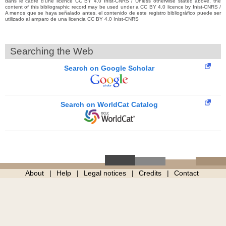
dans le cadre d’une licence CC BY 4.0 Inist-CNRS / Unless otherwise stated above, the
content of this bibliographic record may be used under a CC BY 4.0 licence by Inist-CNRS /
A menos que se haya señalado antes, el contenido de este registro bibliográfico puede ser
utilizado al amparo de una licencia CC BY 4.0 Inist-CNRS
Searching the Web
Search on Google Scholar
Search on WorldCat Catalog
About
Help
Legal notices
Credits
Contact