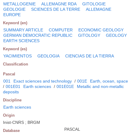
METALLOGENIE
ALLEMAGNE RDA
GITOLOGIE
GEOLOGIE
SCIENCES DE LA TERRE
ALLEMAGNE
EUROPE
Keyword (en)
SUMMARY ARTICLE
COMPUTER
ECONOMIC GEOLOGY
GERMAN DEMOCRATIC REPUBLIC
GITOLOGY
GEOLOGY
EARTH SCIENCES
Keyword (es)
YACIMIENTOS
GEOLOGIA
CIENCIAS DE LA TIERRA
Classification
Pascal
001
Exact sciences and technology
/
001E
Earth, ocean, space
/
001E01
Earth sciences
/
001E01E
Metallic and non-metallic
deposits
Discipline
Earth sciences
Origin
Inist-CNRS ; BRGM
PASCAL
Database