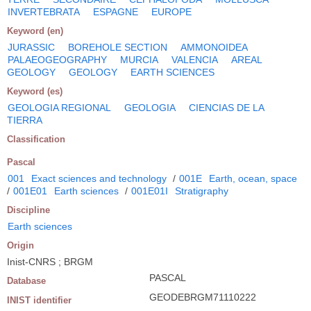
INVERTEBRATA
ESPAGNE
EUROPE
Keyword (en)
JURASSIC
BOREHOLE SECTION
AMMONOIDEA
PALAEOGEOGRAPHY
MURCIA
VALENCIA
AREAL
GEOLOGY
GEOLOGY
EARTH SCIENCES
Keyword (es)
GEOLOGIA REGIONAL
GEOLOGIA
CIENCIAS DE LA
TIERRA
Classification
Pascal
001
Exact sciences and technology
/
001E
Earth, ocean, space
/
001E01
Earth sciences
/
001E01I
Stratigraphy
Discipline
Earth sciences
Origin
Inist-CNRS ; BRGM
PASCAL
Database
GEODEBRGM71110222
INIST identifier