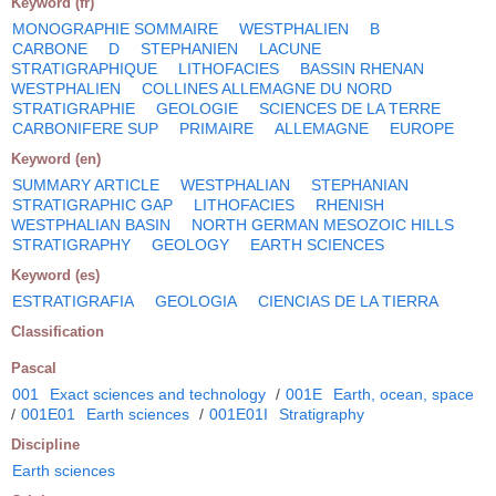
Keyword (fr)
MONOGRAPHIE SOMMAIRE
WESTPHALIEN
B
CARBONE
D
STEPHANIEN
LACUNE
STRATIGRAPHIQUE
LITHOFACIES
BASSIN RHENAN
WESTPHALIEN
COLLINES ALLEMAGNE DU NORD
STRATIGRAPHIE
GEOLOGIE
SCIENCES DE LA TERRE
CARBONIFERE SUP
PRIMAIRE
ALLEMAGNE
EUROPE
Keyword (en)
SUMMARY ARTICLE
WESTPHALIAN
STEPHANIAN
STRATIGRAPHIC GAP
LITHOFACIES
RHENISH
WESTPHALIAN BASIN
NORTH GERMAN MESOZOIC HILLS
STRATIGRAPHY
GEOLOGY
EARTH SCIENCES
Keyword (es)
ESTRATIGRAFIA
GEOLOGIA
CIENCIAS DE LA TIERRA
Classification
Pascal
001
Exact sciences and technology
/
001E
Earth, ocean, space
/
001E01
Earth sciences
/
001E01I
Stratigraphy
Discipline
Earth sciences