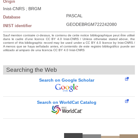
Origin
Inist-CNRS ; BRGM
PASCAL
Database
GEODEBRGM722242080
INIST identifier
Sauf mention contraire ci-dessus, le contenu de cette notice bibliographique peut être utilisé
dans le cadre d’une licence CC BY 4.0 Inist-CNRS / Unless otherwise stated above, the
content of this bibliographic record may be used under a CC BY 4.0 licence by Inist-CNRS /
A menos que se haya señalado antes, el contenido de este registro bibliográfico puede ser
utilizado al amparo de una licencia CC BY 4.0 Inist-CNRS
Searching the Web
Search on Google Scholar
Search on WorldCat Catalog