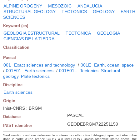
ALPINE OROGENY
MESOZOIC
ANDALUCIA
STRUCTURAL GEOLOGY
TECTONICS
GEOLOGY
EARTH
SCIENCES
Keyword (es)
GEOLOGIA ESTRUCTURAL
TECTONICA
GEOLOGIA
CIENCIAS DE LA TIERRA
Classification
Pascal
001
Exact sciences and technology
/
001E
Earth, ocean, space
/
001E01
Earth sciences
/
001E01L
Tectonics. Structural
geology. Plate tectonics
Discipline
Earth sciences
Origin
Inist-CNRS ; BRGM
PASCAL
Database
GEODEBRGM722251159
INIST identifier
Sauf mention contraire ci-dessus, le contenu de cette notice bibliographique peut être utilisé
dans le cadre d’une licence CC BY 4.0 Inist-CNRS / Unless otherwise stated above, the