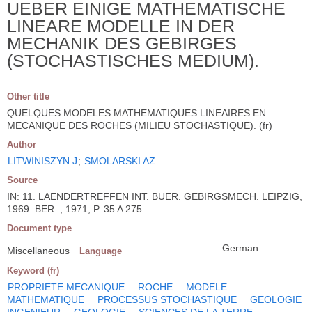
UEBER EINIGE MATHEMATISCHE
LINEARE MODELLE IN DER
MECHANIK DES GEBIRGES
(STOCHASTISCHES MEDIUM).
Other title
QUELQUES MODELES MATHEMATIQUES LINEAIRES EN
MECANIQUE DES ROCHES (MILIEU STOCHASTIQUE). (fr)
Author
LITWINISZYN J
;
SMOLARSKI AZ
Source
IN: 11. LAENDERTREFFEN INT. BUER. GEBIRGSMECH. LEIPZIG,
1969. BER..; 1971, P. 35 A 275
Document type
German
Miscellaneous
Language
Keyword (fr)
PROPRIETE MECANIQUE
ROCHE
MODELE
MATHEMATIQUE
PROCESSUS STOCHASTIQUE
GEOLOGIE
INGENIEUR
GEOLOGIE
SCIENCES DE LA TERRE