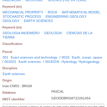
Keyword (en)
MECHANICAL PROPERTY
ROCK
MATHEMATICAL MODEL
STOCHASTIC PROCESS
ENGINEERING GEOLOGY
GEOLOGY
EARTH SCIENCES
Keyword (es)
GEOLOGIA INGENIERO
GEOLOGIA
CIENCIAS DE LA
TIERRA
Classification
Pascal
001
Exact sciences and technology
/
001E
Earth, ocean, space
/
001E01
Earth sciences
/
001E01N
Hydrology. Hydrogeology
Discipline
Earth sciences
Origin
Inist-CNRS ; BRGM
PASCAL
Database
GEODEBRGM722261454
INIST identifier
Sauf mention contraire ci-dessus, le contenu de cette notice bibliographique peut être utilisé