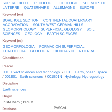
SUPERFICIELLE
PEDOLOGIE
GEOLOGIE
SCIENCES DE
LA TERRE
QUATERNAIRE
ALLEMAGNE
EUROPE
Keyword (en)
BOREHOLE SECTION
CONTINENTAL QUATERNARY
AGGRADATION
SOUTH WEST GERMAN HILLS
GEOMORPHOLOGY
SUPERFICIAL GEOLOGY
SOIL
SCIENCES
GEOLOGY
EARTH SCIENCES
Keyword (es)
GEOMORFOLOGIA
FORMACION SUPERFICIAL
EDAFOLOGIA
GEOLOGIA
CIENCIAS DE LA TIERRA
Classification
Pascal
001
Exact sciences and technology
/
001E
Earth, ocean, space
/
001E01
Earth sciences
/
001E01N
Hydrology. Hydrogeology
Discipline
Earth sciences
Origin
Inist-CNRS ; BRGM
PASCAL
Database