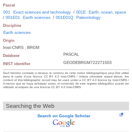
Pascal
001
Exact sciences and technology
/
001E
Earth, ocean, space
/
001E01
Earth sciences
/
001E01Q
Paleontology
Discipline
Earth sciences
Origin
Inist-CNRS ; BRGM
PASCAL
Database
GEODEBRGM722271503
INIST identifier
Sauf mention contraire ci-dessus, le contenu de cette notice bibliographique peut être utilisé
dans le cadre d’une licence CC BY 4.0 Inist-CNRS / Unless otherwise stated above, the
content of this bibliographic record may be used under a CC BY 4.0 licence by Inist-CNRS /
A menos que se haya señalado antes, el contenido de este registro bibliográfico puede ser
utilizado al amparo de una licencia CC BY 4.0 Inist-CNRS
Searching the Web
Search on Google Scholar