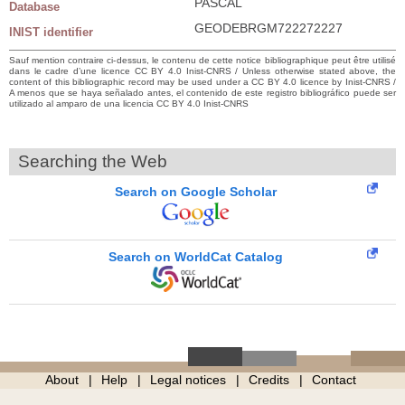
PASCAL
Database
GEODEBRGM722272227
INIST identifier
Sauf mention contraire ci-dessus, le contenu de cette notice bibliographique peut être utilisé
dans le cadre d’une licence CC BY 4.0 Inist-CNRS / Unless otherwise stated above, the
content of this bibliographic record may be used under a CC BY 4.0 licence by Inist-CNRS /
A menos que se haya señalado antes, el contenido de este registro bibliográfico puede ser
utilizado al amparo de una licencia CC BY 4.0 Inist-CNRS
Searching the Web
Search on Google Scholar
Search on WorldCat Catalog
About
Help
Legal notices
Credits
Contact