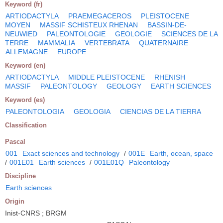
Keyword (fr)
ARTIODACTYLA
PRAEMEGACEROS
PLEISTOCENE
MOYEN
MASSIF SCHISTEUX RHENAN
BASSIN-DE-
NEUWIED
PALEONTOLOGIE
GEOLOGIE
SCIENCES DE LA
TERRE
MAMMALIA
VERTEBRATA
QUATERNAIRE
ALLEMAGNE
EUROPE
Keyword (en)
ARTIODACTYLA
MIDDLE PLEISTOCENE
RHENISH
MASSIF
PALEONTOLOGY
GEOLOGY
EARTH SCIENCES
Keyword (es)
PALEONTOLOGIA
GEOLOGIA
CIENCIAS DE LA TIERRA
Classification
Pascal
001
Exact sciences and technology
/
001E
Earth, ocean, space
/
001E01
Earth sciences
/
001E01Q
Paleontology
Discipline
Earth sciences
Origin
Inist-CNRS ; BRGM