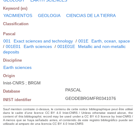
Keyword (es)
YACIMIENTOS
GEOLOGIA
CIENCIAS DE LA TIERRA
Classification
Pascal
001
Exact sciences and technology
/
001E
Earth, ocean, space
/
001E01
Earth sciences
/
001E01E
Metallic and non-metallic
deposits
Discipline
Earth sciences
Origin
Inist-CNRS ; BRGM
PASCAL
Database
GEODEBRGMFR0341076
INIST identifier
Sauf mention contraire ci-dessus, le contenu de cette notice bibliographique peut être utilisé
dans le cadre d’une licence CC BY 4.0 Inist-CNRS / Unless otherwise stated above, the
content of this bibliographic record may be used under a CC BY 4.0 licence by Inist-CNRS /
A menos que se haya señalado antes, el contenido de este registro bibliográfico puede ser
utilizado al amparo de una licencia CC BY 4.0 Inist-CNRS