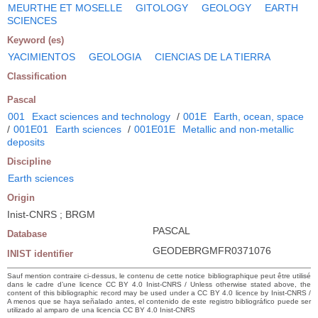
MEURTHE ET MOSELLE
GITOLOGY
GEOLOGY
EARTH
SCIENCES
Keyword (es)
YACIMIENTOS
GEOLOGIA
CIENCIAS DE LA TIERRA
Classification
Pascal
001
Exact sciences and technology
/
001E
Earth, ocean, space
/
001E01
Earth sciences
/
001E01E
Metallic and non-metallic
deposits
Discipline
Earth sciences
Origin
Inist-CNRS ; BRGM
PASCAL
Database
GEODEBRGMFR0371076
INIST identifier
Sauf mention contraire ci-dessus, le contenu de cette notice bibliographique peut être utilisé
dans le cadre d’une licence CC BY 4.0 Inist-CNRS / Unless otherwise stated above, the
content of this bibliographic record may be used under a CC BY 4.0 licence by Inist-CNRS /
A menos que se haya señalado antes, el contenido de este registro bibliográfico puede ser
utilizado al amparo de una licencia CC BY 4.0 Inist-CNRS