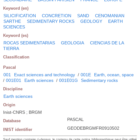
Keyword (en)
SILICIFICATION
CONCRETION
SAND
CENOMANIAN
SARTHE
SEDIMENTARY ROCKS
GEOLOGY
EARTH
SCIENCES
Keyword (es)
ROCAS SEDIMENTARIAS
GEOLOGIA
CIENCIAS DE LA
TIERRA
Classification
Pascal
001
Exact sciences and technology
/
001E
Earth, ocean, space
/
001E01
Earth sciences
/
001E01G
Sedimentary rocks
Discipline
Earth sciences
Origin
Inist-CNRS ; BRGM
PASCAL
Database
GEODEBRGMFR0910502
INIST identifier
Sauf mention contraire ci-dessus, le contenu de cette notice bibliographique peut être utilisé