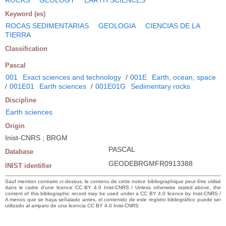
Keyword (es)
ROCAS SEDIMENTARIAS
GEOLOGIA
CIENCIAS DE LA
TIERRA
Classification
Pascal
001
Exact sciences and technology
/
001E
Earth, ocean, space
/
001E01
Earth sciences
/
001E01G
Sedimentary rocks
Discipline
Earth sciences
Origin
Inist-CNRS ; BRGM
PASCAL
Database
GEODEBRGMFR0913388
INIST identifier
Sauf mention contraire ci-dessus, le contenu de cette notice bibliographique peut être utilisé
dans le cadre d’une licence CC BY 4.0 Inist-CNRS / Unless otherwise stated above, the
content of this bibliographic record may be used under a CC BY 4.0 licence by Inist-CNRS /
A menos que se haya señalado antes, el contenido de este registro bibliográfico puede ser
utilizado al amparo de una licencia CC BY 4.0 Inist-CNRS