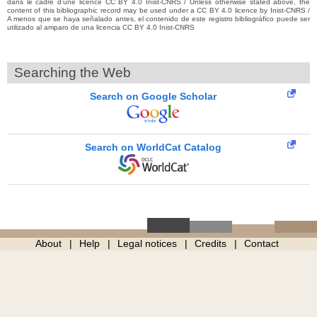
dans le cadre d’une licence CC BY 4.0 Inist-CNRS / Unless otherwise stated above, the
content of this bibliographic record may be used under a CC BY 4.0 licence by Inist-CNRS /
A menos que se haya señalado antes, el contenido de este registro bibliográfico puede ser
utilizado al amparo de una licencia CC BY 4.0 Inist-CNRS
Searching the Web
Search on Google Scholar
Search on WorldCat Catalog
About
Help
Legal notices
Credits
Contact