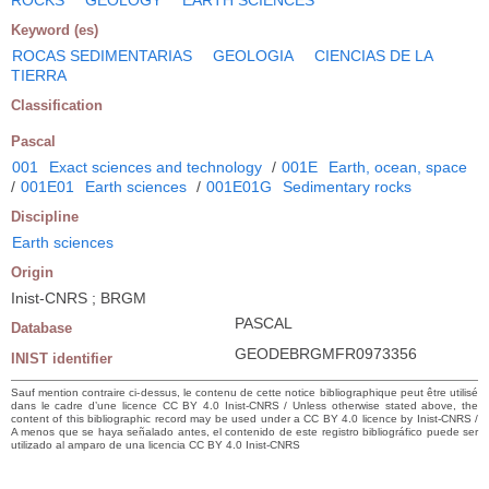
Keyword (es)
ROCAS SEDIMENTARIAS
GEOLOGIA
CIENCIAS DE LA
TIERRA
Classification
Pascal
001
Exact sciences and technology
/
001E
Earth, ocean, space
/
001E01
Earth sciences
/
001E01G
Sedimentary rocks
Discipline
Earth sciences
Origin
Inist-CNRS ; BRGM
PASCAL
Database
GEODEBRGMFR0973356
INIST identifier
Sauf mention contraire ci-dessus, le contenu de cette notice bibliographique peut être utilisé
dans le cadre d’une licence CC BY 4.0 Inist-CNRS / Unless otherwise stated above, the
content of this bibliographic record may be used under a CC BY 4.0 licence by Inist-CNRS /
A menos que se haya señalado antes, el contenido de este registro bibliográfico puede ser
utilizado al amparo de una licencia CC BY 4.0 Inist-CNRS