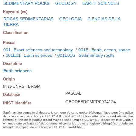
SEDIMENTARY ROCKS
GEOLOGY
EARTH SCIENCES
Keyword (es)
ROCAS SEDIMENTARIAS
GEOLOGIA
CIENCIAS DE LA
TIERRA
Classification
Pascal
001
Exact sciences and technology
/
001E
Earth, ocean, space
/
001E01
Earth sciences
/
001E01G
Sedimentary rocks
Discipline
Earth sciences
Origin
Inist-CNRS ; BRGM
PASCAL
Database
GEODEBRGMFR0974124
INIST identifier
Sauf mention contraire ci-dessus, le contenu de cette notice bibliographique peut être utilisé
dans le cadre d’une licence CC BY 4.0 Inist-CNRS / Unless otherwise stated above, the
content of this bibliographic record may be used under a CC BY 4.0 licence by Inist-CNRS /
A menos que se haya señalado antes, el contenido de este registro bibliográfico puede ser
utilizado al amparo de una licencia CC BY 4.0 Inist-CNRS