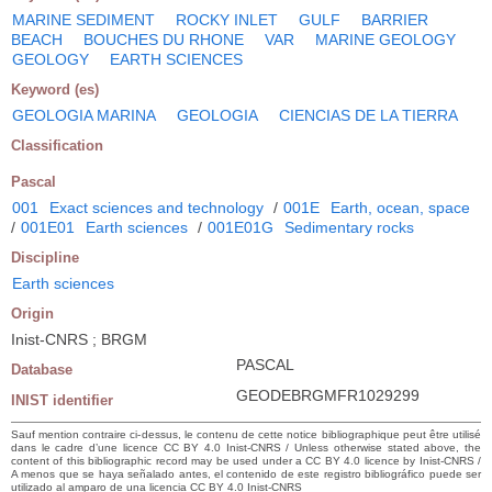
MARINE SEDIMENT
ROCKY INLET
GULF
BARRIER
BEACH
BOUCHES DU RHONE
VAR
MARINE GEOLOGY
GEOLOGY
EARTH SCIENCES
Keyword (es)
GEOLOGIA MARINA
GEOLOGIA
CIENCIAS DE LA TIERRA
Classification
Pascal
001
Exact sciences and technology
/
001E
Earth, ocean, space
/
001E01
Earth sciences
/
001E01G
Sedimentary rocks
Discipline
Earth sciences
Origin
Inist-CNRS ; BRGM
PASCAL
Database
GEODEBRGMFR1029299
INIST identifier
Sauf mention contraire ci-dessus, le contenu de cette notice bibliographique peut être utilisé
dans le cadre d’une licence CC BY 4.0 Inist-CNRS / Unless otherwise stated above, the
content of this bibliographic record may be used under a CC BY 4.0 licence by Inist-CNRS /
A menos que se haya señalado antes, el contenido de este registro bibliográfico puede ser
utilizado al amparo de una licencia CC BY 4.0 Inist-CNRS