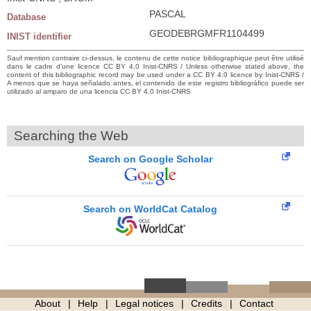
PASCAL
Database
GEODEBRGMFR1104499
INIST identifier
Sauf mention contraire ci-dessus, le contenu de cette notice bibliographique peut être utilisé
dans le cadre d’une licence CC BY 4.0 Inist-CNRS / Unless otherwise stated above, the
content of this bibliographic record may be used under a CC BY 4.0 licence by Inist-CNRS /
A menos que se haya señalado antes, el contenido de este registro bibliográfico puede ser
utilizado al amparo de una licencia CC BY 4.0 Inist-CNRS
Searching the Web
Search on Google Scholar
Search on WorldCat Catalog
About
Help
Legal notices
Credits
Contact