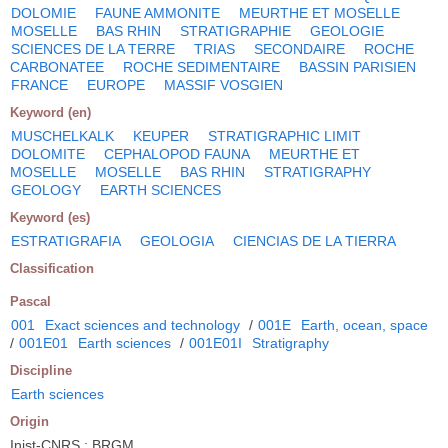
DOLOMIE
FAUNE AMMONITE
MEURTHE ET MOSELLE
MOSELLE
BAS RHIN
STRATIGRAPHIE
GEOLOGIE
SCIENCES DE LA TERRE
TRIAS
SECONDAIRE
ROCHE
CARBONATEE
ROCHE SEDIMENTAIRE
BASSIN PARISIEN
FRANCE
EUROPE
MASSIF VOSGIEN
Keyword (en)
MUSCHELKALK
KEUPER
STRATIGRAPHIC LIMIT
DOLOMITE
CEPHALOPOD FAUNA
MEURTHE ET
MOSELLE
MOSELLE
BAS RHIN
STRATIGRAPHY
GEOLOGY
EARTH SCIENCES
Keyword (es)
ESTRATIGRAFIA
GEOLOGIA
CIENCIAS DE LA TIERRA
Classification
Pascal
001
Exact sciences and technology
/
001E
Earth, ocean, space
/
001E01
Earth sciences
/
001E01I
Stratigraphy
Discipline
Earth sciences
Origin
Inist-CNRS ; BRGM