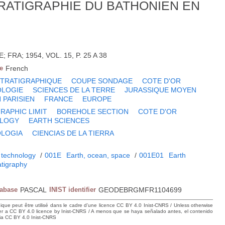
RATIGRAPHIE DU BATHONIEN EN
FRA; 1954, VOL. 15, P. 25 A 38
e
French
STRATIGRAPHIQUE
COUPE SONDAGE
COTE D'OR
OLOGIE
SCIENCES DE LA TERRE
JURASSIQUE MOYEN
 PARISIEN
FRANCE
EUROPE
RAPHIC LIMIT
BOREHOLE SECTION
COTE D'OR
LOGY
EARTH SCIENCES
LOGIA
CIENCIAS DE LA TIERRA
 technology
/
001E
Earth, ocean, space
/
001E01
Earth
atigraphy
tabase
PASCAL
INIST identifier
GEODEBRGMFR1104699
hique peut être utilisé dans le cadre d’une licence CC BY 4.0 Inist-CNRS / Unless otherwise
der a CC BY 4.0 licence by Inist-CNRS / A menos que se haya señalado antes, el contenido
ncia CC BY 4.0 Inist-CNRS