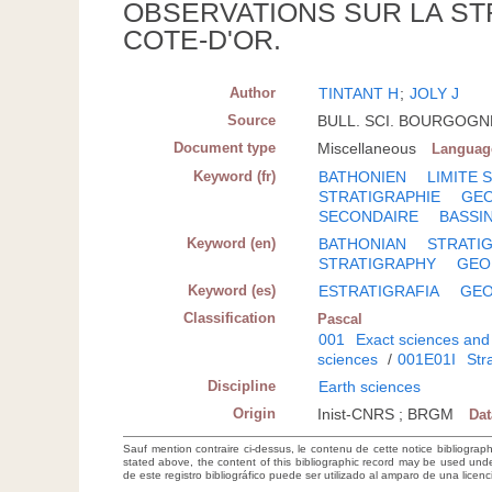
OBSERVATIONS SUR LA ST
COTE-D'OR.
Author
TINTANT H
;
JOLY J
Source
BULL. SCI. BOURGOGNE; 
Document type
Miscellaneous
Languag
Keyword (fr)
BATHONIEN
LIMITE 
STRATIGRAPHIE
GE
SECONDAIRE
BASSIN
Keyword (en)
BATHONIAN
STRATIG
STRATIGRAPHY
GEO
Keyword (es)
ESTRATIGRAFIA
GEO
Classification
Pascal
001
Exact sciences and
sciences
/
001E01I
Str
Discipline
Earth sciences
Origin
Inist-CNRS ; BRGM
Da
Sauf mention contraire ci-dessus, le contenu de cette notice bibliograp
stated above, the content of this bibliographic record may be used un
de este registro bibliográfico puede ser utilizado al amparo de una lice