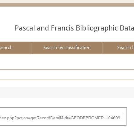
Pascal and Francis Bibliographic Dat
search
Search by classification
Search 
ibad/index.php?action=getRecordDetail&idt=GEODEBRGMFR1104699