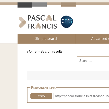
Simple search
Advanced 
Home
>
Search results
Permanent link
http://pascal-francis.inist.fr/v
COPY