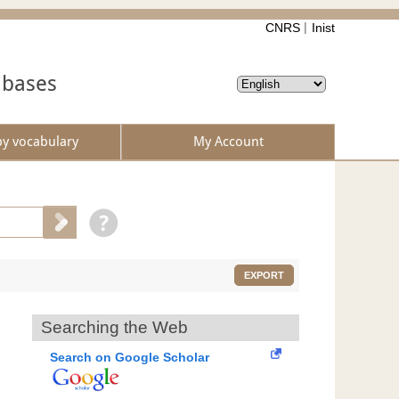
CNRS
Inist
abases
by vocabulary
My Account
EXPORT
Searching the Web
Search on Google Scholar