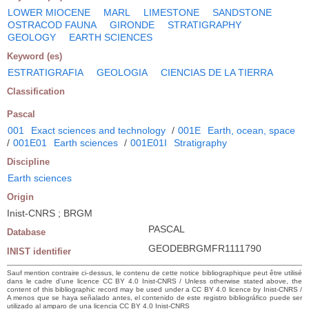
LOWER MIOCENE
MARL
LIMESTONE
SANDSTONE
OSTRACOD FAUNA
GIRONDE
STRATIGRAPHY
GEOLOGY
EARTH SCIENCES
Keyword (es)
ESTRATIGRAFIA
GEOLOGIA
CIENCIAS DE LA TIERRA
Classification
Pascal
001
Exact sciences and technology
/
001E
Earth, ocean, space
/
001E01
Earth sciences
/
001E01I
Stratigraphy
Discipline
Earth sciences
Origin
Inist-CNRS ; BRGM
PASCAL
Database
GEODEBRGMFR1111790
INIST identifier
Sauf mention contraire ci-dessus, le contenu de cette notice bibliographique peut être utilisé
dans le cadre d’une licence CC BY 4.0 Inist-CNRS / Unless otherwise stated above, the
content of this bibliographic record may be used under a CC BY 4.0 licence by Inist-CNRS /
A menos que se haya señalado antes, el contenido de este registro bibliográfico puede ser
utilizado al amparo de una licencia CC BY 4.0 Inist-CNRS