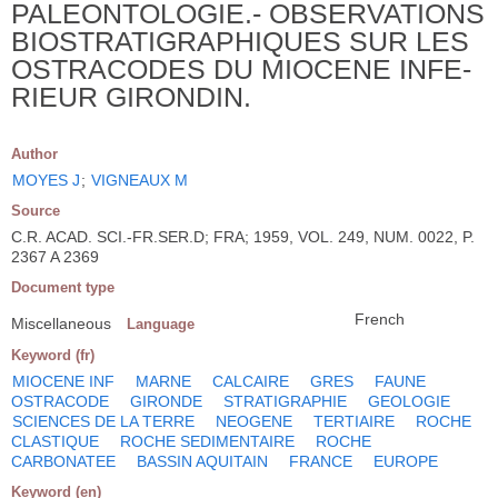
PALEONTOLOGIE.- OBSERVATIONS
BIOSTRATIGRAPHIQUES SUR LES
OSTRACODES DU MIOCENE INFE-
RIEUR GIRONDIN.
Author
MOYES J
;
VIGNEAUX M
Source
C.R. ACAD. SCI.-FR.SER.D; FRA; 1959, VOL. 249, NUM. 0022, P.
2367 A 2369
Document type
French
Miscellaneous
Language
Keyword (fr)
MIOCENE INF
MARNE
CALCAIRE
GRES
FAUNE
OSTRACODE
GIRONDE
STRATIGRAPHIE
GEOLOGIE
SCIENCES DE LA TERRE
NEOGENE
TERTIAIRE
ROCHE
CLASTIQUE
ROCHE SEDIMENTAIRE
ROCHE
CARBONATEE
BASSIN AQUITAIN
FRANCE
EUROPE
Keyword (en)