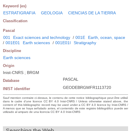
Keyword (es)
ESTRATIGRAFIA
GEOLOGIA
CIENCIAS DE LA TIERRA
Classification
Pascal
001
Exact sciences and technology
/
001E
Earth, ocean, space
/
001E01
Earth sciences
/
001E01I
Stratigraphy
Discipline
Earth sciences
Origin
Inist-CNRS ; BRGM
PASCAL
Database
GEODEBRGMFR1113720
INIST identifier
Sauf mention contraire ci-dessus, le contenu de cette notice bibliographique peut être utilisé
dans le cadre d’une licence CC BY 4.0 Inist-CNRS / Unless otherwise stated above, the
content of this bibliographic record may be used under a CC BY 4.0 licence by Inist-CNRS /
A menos que se haya señalado antes, el contenido de este registro bibliográfico puede ser
utilizado al amparo de una licencia CC BY 4.0 Inist-CNRS
Searching the Web