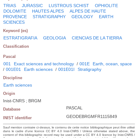
TRIAS
JURASSIC
LUSTROUS SCHIST
OPHIOLITE
DOLOMITE
HAUTES ALPES
ALPES DE HAUTE
PROVENCE
STRATIGRAPHY
GEOLOGY
EARTH
SCIENCES
Keyword (es)
ESTRATIGRAFIA
GEOLOGIA
CIENCIAS DE LA TIERRA
Classification
Pascal
001
Exact sciences and technology
/
001E
Earth, ocean, space
/
001E01
Earth sciences
/
001E01I
Stratigraphy
Discipline
Earth sciences
Origin
Inist-CNRS ; BRGM
PASCAL
Database
GEODEBRGMFR1115849
INIST identifier
Sauf mention contraire ci-dessus, le contenu de cette notice bibliographique peut être utilisé
dans le cadre d’une licence CC BY 4.0 Inist-CNRS / Unless otherwise stated above, the
content of this bibliographic record may be used under a CC BY 4.0 licence by Inist-CNRS /