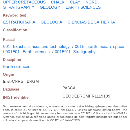
UPPER CRETACEOUS
CHALK
CLAY
NORD
STRATIGRAPHY
GEOLOGY
EARTH SCIENCES
Keyword (es)
ESTRATIGRAFIA
GEOLOGIA
CIENCIAS DE LA TIERRA
Classification
Pascal
001
Exact sciences and technology
/
001E
Earth, ocean, space
/
001E01
Earth sciences
/
001E01I
Stratigraphy
Discipline
Earth sciences
Origin
Inist-CNRS ; BRGM
PASCAL
Database
GEODEBRGMFR1119199
INIST identifier
Sauf mention contraire ci-dessus, le contenu de cette notice bibliographique peut être utilisé
dans le cadre d’une licence CC BY 4.0 Inist-CNRS / Unless otherwise stated above, the
content of this bibliographic record may be used under a CC BY 4.0 licence by Inist-CNRS /
A menos que se haya señalado antes, el contenido de este registro bibliográfico puede ser
utilizado al amparo de una licencia CC BY 4.0 Inist-CNRS