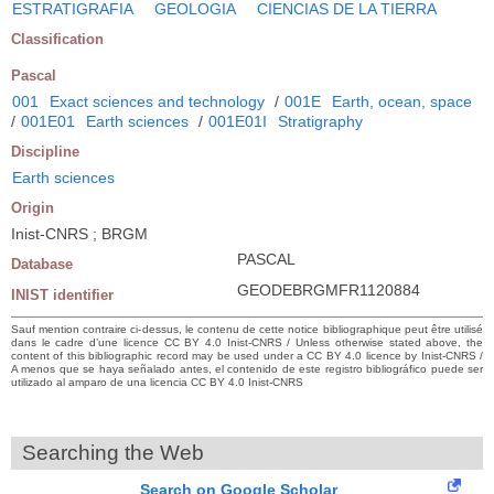
ESTRATIGRAFIA
GEOLOGIA
CIENCIAS DE LA TIERRA
Classification
Pascal
001
Exact sciences and technology
/
001E
Earth, ocean, space
/
001E01
Earth sciences
/
001E01I
Stratigraphy
Discipline
Earth sciences
Origin
Inist-CNRS ; BRGM
PASCAL
Database
GEODEBRGMFR1120884
INIST identifier
Sauf mention contraire ci-dessus, le contenu de cette notice bibliographique peut être utilisé
dans le cadre d’une licence CC BY 4.0 Inist-CNRS / Unless otherwise stated above, the
content of this bibliographic record may be used under a CC BY 4.0 licence by Inist-CNRS /
A menos que se haya señalado antes, el contenido de este registro bibliográfico puede ser
utilizado al amparo de una licencia CC BY 4.0 Inist-CNRS
Searching the Web
Search on Google Scholar