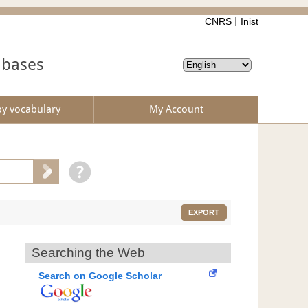
CNRS
Inist
abases
by vocabulary
My Account
EXPORT
Searching the Web
Search on Google Scholar