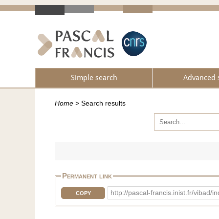
Simple search
Advanced 
Home
>
Search results
Permanent link
http://pascal-francis.inist.fr/v
COPY