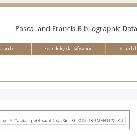
Pascal and Francis Bibliographic Dat
search
Search by classification
Search 
ibad/index.php?action=getRecordDetail&idt=GEODEBRGMFR1123443