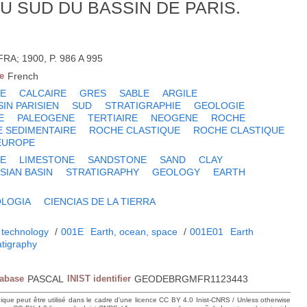
U SUD DU BASSIN DE PARIS.
RA; 1900, P. 986 A 995
e
French
NE
CALCAIRE
GRES
SABLE
ARGILE
SIN PARISIEN
SUD
STRATIGRAPHIE
GEOLOGIE
E
PALEOGENE
TERTIAIRE
NEOGENE
ROCHE
 SEDIMENTAIRE
ROCHE CLASTIQUE
ROCHE CLASTIQUE
EUROPE
NE
LIMESTONE
SANDSTONE
SAND
CLAY
ISIAN BASIN
STRATIGRAPHY
GEOLOGY
EARTH
LOGIA
CIENCIAS DE LA TIERRA
 technology
/
001E
Earth, ocean, space
/
001E01
Earth
atigraphy
tabase
PASCAL
INIST identifier
GEODEBRGMFR1123443
hique peut être utilisé dans le cadre d’une licence CC BY 4.0 Inist-CNRS / Unless otherwise