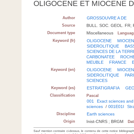
OLIGOCENE ET MIOCENE D
Author
GROSSOUVRE A DE
Source
BULL. SOC. GEOL. FR; F
Document type
Miscellaneous
Languag
Keyword (fr)
OLIGOCENE
MIOCE
SIDEROLITIQUE
BAS
SCIENCES DE LA TERR
CARBONATEE
ROCHE
MEUBLE
FRANCE
Keyword (en)
OLIGOCENE
MIOCE
SIDEROLITIQUE
PAR
SCIENCES
Keyword (es)
ESTRATIGRAFIA
GEO
Classification
Pascal
001
Exact sciences and
sciences
/
001E01I
Str
Discipline
Earth sciences
Origin
Inist-CNRS ; BRGM
Da
Sauf mention contraire ci-dessus, le contenu de cette notice bibliograp