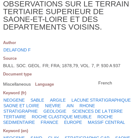
OBSERVATIONS SUR LE TERRAIN
TERTIAIRE SUPERIEUR DE
SAONE-ET-LOIRE ET DES
DEPARTEMENTS VOISINS.
Author
DELAFOND F
Source
BULL. SOC. GEOL. FR; FRA; 1878,79, VOL. 7, P. 930 A 937
Document type
French
Miscellaneous
Language
Keyword (fr)
NEOGENE
SABLE
ARGILE
LACUNE STRATIGRAPHIQUE
SAONE ET LOIRE
NIEVRE
AIN
RHONE
STRATIGRAPHIE
GEOLOGIE
SCIENCES DE LA TERRE
TERTIAIRE
ROCHE CLASTIQUE MEUBLE
ROCHE
SEDIMENTAIRE
FRANCE
EUROPE
MASSIF CENTRAL
Keyword (en)
NEOGENE
SAND
CLAY
STRATIGRAPHIC GAP
SAONE