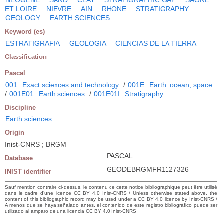
ET LOIRE
NIEVRE
AIN
RHONE
STRATIGRAPHY
GEOLOGY
EARTH SCIENCES
Keyword (es)
ESTRATIGRAFIA
GEOLOGIA
CIENCIAS DE LA TIERRA
Classification
Pascal
001
Exact sciences and technology
/
001E
Earth, ocean, space
/
001E01
Earth sciences
/
001E01I
Stratigraphy
Discipline
Earth sciences
Origin
Inist-CNRS ; BRGM
PASCAL
Database
GEODEBRGMFR1127326
INIST identifier
Sauf mention contraire ci-dessus, le contenu de cette notice bibliographique peut être utilisé
dans le cadre d’une licence CC BY 4.0 Inist-CNRS / Unless otherwise stated above, the
content of this bibliographic record may be used under a CC BY 4.0 licence by Inist-CNRS /
A menos que se haya señalado antes, el contenido de este registro bibliográfico puede ser
utilizado al amparo de una licencia CC BY 4.0 Inist-CNRS