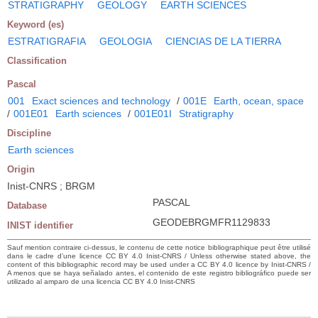
STRATIGRAPHY
GEOLOGY
EARTH SCIENCES
Keyword (es)
ESTRATIGRAFIA
GEOLOGIA
CIENCIAS DE LA TIERRA
Classification
Pascal
001
Exact sciences and technology
/
001E
Earth, ocean, space
/
001E01
Earth sciences
/
001E01I
Stratigraphy
Discipline
Earth sciences
Origin
Inist-CNRS ; BRGM
PASCAL
Database
GEODEBRGMFR1129833
INIST identifier
Sauf mention contraire ci-dessus, le contenu de cette notice bibliographique peut être utilisé
dans le cadre d’une licence CC BY 4.0 Inist-CNRS / Unless otherwise stated above, the
content of this bibliographic record may be used under a CC BY 4.0 licence by Inist-CNRS /
A menos que se haya señalado antes, el contenido de este registro bibliográfico puede ser
utilizado al amparo de una licencia CC BY 4.0 Inist-CNRS