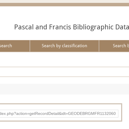
Pascal and Francis Bibliographic Dat
search
Search by classification
Search 
ibad/index.php?action=getRecordDetail&idt=GEODEBRGMFR1132060