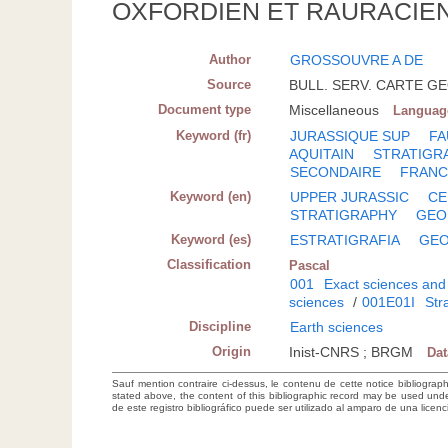
OXFORDIEN ET RAURACIEN 
Author
GROSSOUVRE A DE
Source
BULL. SERV. CARTE GEOL
Document type
Miscellaneous
Languag
Keyword (fr)
JURASSIQUE SUP
FA
AQUITAIN
STRATIGR
SECONDAIRE
FRANC
Keyword (en)
UPPER JURASSIC
CE
STRATIGRAPHY
GEO
Keyword (es)
ESTRATIGRAFIA
GEO
Classification
Pascal
001
Exact sciences and
sciences
/
001E01I
Str
Discipline
Earth sciences
Origin
Inist-CNRS ; BRGM
Da
Sauf mention contraire ci-dessus, le contenu de cette notice bibliograp
stated above, the content of this bibliographic record may be used un
de este registro bibliográfico puede ser utilizado al amparo de una lice