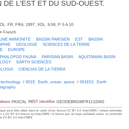
DE L'EST ET DU SUD-OUEST.
. FR; FRA; 1897, VOL. 9,58, P. 5 A 10
e
French
UNE AMMONITE
BASSIN PARISIEN
EST
BASSIN
APHIE
GEOLOGIE
SCIENCES DE LA TERRE
E
EUROPE
PHALOPOD FAUNA
PARISIAN BASIN
AQUITANIAN BASIN
LOGY
EARTH SCIENCES
LOGIA
CIENCIAS DE LA TIERRA
 technology
/
001E
Earth, ocean, space
/
001E01
Earth
atigraphy
tabase
PASCAL
INIST identifier
GEODEBRGMFR1132060
hique peut être utilisé dans le cadre d’une licence CC BY 4.0 Inist-CNRS / Unless otherwise
der a CC BY 4.0 licence by Inist-CNRS / A menos que se haya señalado antes, el contenido
ncia CC BY 4.0 Inist-CNRS