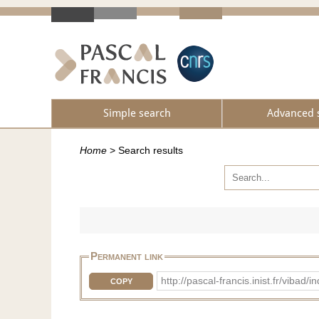
Simple search
Advanced 
Home
>
Search results
Permanent link
http://pascal-francis.inist.fr/v
COPY