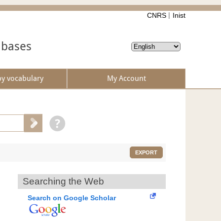
CNRS
Inist
abases
by vocabulary
My Account
EXPORT
Searching the Web
Search on Google Scholar