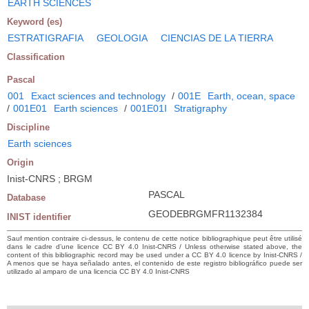
EARTH SCIENCES
Keyword (es)
ESTRATIGRAFIA
GEOLOGIA
CIENCIAS DE LA TIERRA
Classification
Pascal
001
Exact sciences and technology
/
001E
Earth, ocean, space
/
001E01
Earth sciences
/
001E01I
Stratigraphy
Discipline
Earth sciences
Origin
Inist-CNRS ; BRGM
PASCAL
Database
GEODEBRGMFR1132384
INIST identifier
Sauf mention contraire ci-dessus, le contenu de cette notice bibliographique peut être utilisé
dans le cadre d’une licence CC BY 4.0 Inist-CNRS / Unless otherwise stated above, the
content of this bibliographic record may be used under a CC BY 4.0 licence by Inist-CNRS /
A menos que se haya señalado antes, el contenido de este registro bibliográfico puede ser
utilizado al amparo de una licencia CC BY 4.0 Inist-CNRS