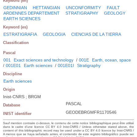
Keyword (en)
GEDINNIAN
HETTANGIAN
UNCONFORMITY
FAULT
ARDENNES DEPARTEMENT
STRATIGRAPHY
GEOLOGY
EARTH SCIENCES
Keyword (es)
ESTRATIGRAFIA
GEOLOGIA
CIENCIAS DE LA TIERRA
Classification
Pascal
001
Exact sciences and technology
/
001E
Earth, ocean, space
/
001E01
Earth sciences
/
001E01I
Stratigraphy
Discipline
Earth sciences
Origin
Inist-CNRS ; BRGM
PASCAL
Database
GEODEBRGMFR1170546
INIST identifier
Sauf mention contraire ci-dessus, le contenu de cette notice bibliographique peut être utilisé
dans le cadre d’une licence CC BY 4.0 Inist-CNRS / Unless otherwise stated above, the
content of this bibliographic record may be used under a CC BY 4.0 licence by Inist-CNRS /
A menos que se haya señalado antes, el contenido de este registro bibliográfico puede ser