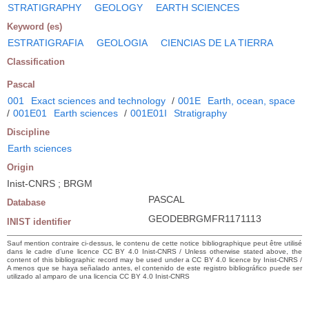
STRATIGRAPHY
GEOLOGY
EARTH SCIENCES
Keyword (es)
ESTRATIGRAFIA
GEOLOGIA
CIENCIAS DE LA TIERRA
Classification
Pascal
001
Exact sciences and technology
/
001E
Earth, ocean, space
/
001E01
Earth sciences
/
001E01I
Stratigraphy
Discipline
Earth sciences
Origin
Inist-CNRS ; BRGM
PASCAL
Database
GEODEBRGMFR1171113
INIST identifier
Sauf mention contraire ci-dessus, le contenu de cette notice bibliographique peut être utilisé
dans le cadre d’une licence CC BY 4.0 Inist-CNRS / Unless otherwise stated above, the
content of this bibliographic record may be used under a CC BY 4.0 licence by Inist-CNRS /
A menos que se haya señalado antes, el contenido de este registro bibliográfico puede ser
utilizado al amparo de una licencia CC BY 4.0 Inist-CNRS