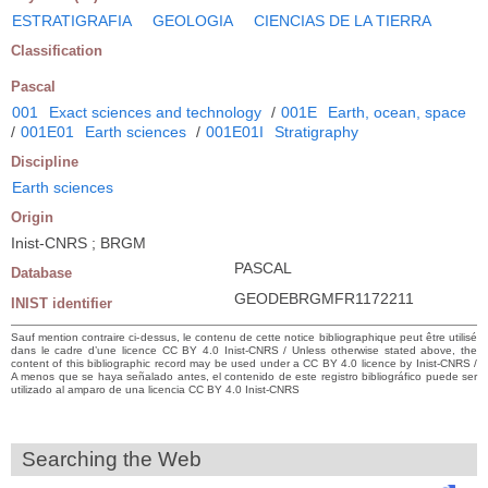
ESTRATIGRAFIA
GEOLOGIA
CIENCIAS DE LA TIERRA
Classification
Pascal
001
Exact sciences and technology
/
001E
Earth, ocean, space
/
001E01
Earth sciences
/
001E01I
Stratigraphy
Discipline
Earth sciences
Origin
Inist-CNRS ; BRGM
PASCAL
Database
GEODEBRGMFR1172211
INIST identifier
Sauf mention contraire ci-dessus, le contenu de cette notice bibliographique peut être utilisé
dans le cadre d’une licence CC BY 4.0 Inist-CNRS / Unless otherwise stated above, the
content of this bibliographic record may be used under a CC BY 4.0 licence by Inist-CNRS /
A menos que se haya señalado antes, el contenido de este registro bibliográfico puede ser
utilizado al amparo de una licencia CC BY 4.0 Inist-CNRS
Searching the Web