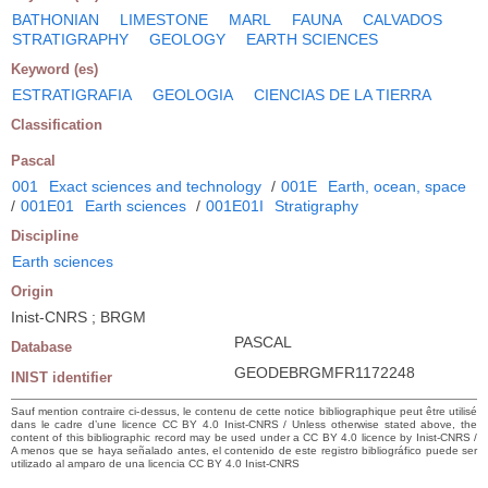
BATHONIAN
LIMESTONE
MARL
FAUNA
CALVADOS
STRATIGRAPHY
GEOLOGY
EARTH SCIENCES
Keyword (es)
ESTRATIGRAFIA
GEOLOGIA
CIENCIAS DE LA TIERRA
Classification
Pascal
001
Exact sciences and technology
/
001E
Earth, ocean, space
/
001E01
Earth sciences
/
001E01I
Stratigraphy
Discipline
Earth sciences
Origin
Inist-CNRS ; BRGM
PASCAL
Database
GEODEBRGMFR1172248
INIST identifier
Sauf mention contraire ci-dessus, le contenu de cette notice bibliographique peut être utilisé
dans le cadre d’une licence CC BY 4.0 Inist-CNRS / Unless otherwise stated above, the
content of this bibliographic record may be used under a CC BY 4.0 licence by Inist-CNRS /
A menos que se haya señalado antes, el contenido de este registro bibliográfico puede ser
utilizado al amparo de una licencia CC BY 4.0 Inist-CNRS