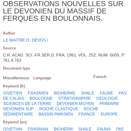
OBSERVATIONS NOUVELLES SUR
LE DEVONIEN DU MASSIF DE
FERQUES EN BOULONNAIS.
Author
LE MAITRE D
;
DEVOS I
Source
C.R. ACAD. SCI.-FR.SER.D; FRA; 1961, VOL. 252, NUM. 0005, P.
761 A 763
Document type
French
Miscellaneous
Language
Keyword (fr)
GIVETIEN
FRASNIEN
BIOHERME
SHALE
FAUNE
PAS
DE CALAIS
BOULOGNE
STRATIGRAPHIE
GEOLOGIE
SCIENCES DE LA TERRE
DEVONIEN MOYEN
PRIMAIRE
DEVONIEN SUP
ROCHE CLASTIQUE
ROCHE
SEDIMENTAIRE
BASSIN PARISIEN
FRANCE
EUROPE
Keyword (en)
GIVETIAN
FRASNIAN
BIOHERM
SHALE
FAUNA
PAS