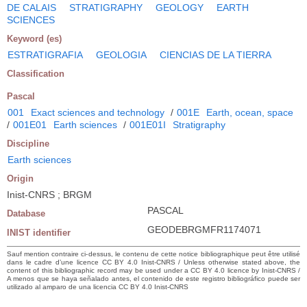
DE CALAIS
STRATIGRAPHY
GEOLOGY
EARTH
SCIENCES
Keyword (es)
ESTRATIGRAFIA
GEOLOGIA
CIENCIAS DE LA TIERRA
Classification
Pascal
001
Exact sciences and technology
/
001E
Earth, ocean, space
/
001E01
Earth sciences
/
001E01I
Stratigraphy
Discipline
Earth sciences
Origin
Inist-CNRS ; BRGM
PASCAL
Database
GEODEBRGMFR1174071
INIST identifier
Sauf mention contraire ci-dessus, le contenu de cette notice bibliographique peut être utilisé
dans le cadre d’une licence CC BY 4.0 Inist-CNRS / Unless otherwise stated above, the
content of this bibliographic record may be used under a CC BY 4.0 licence by Inist-CNRS /
A menos que se haya señalado antes, el contenido de este registro bibliográfico puede ser
utilizado al amparo de una licencia CC BY 4.0 Inist-CNRS