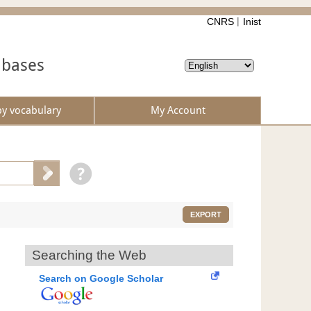
CNRS
Inist
abases
by vocabulary
My Account
EXPORT
Searching the Web
Search on Google Scholar