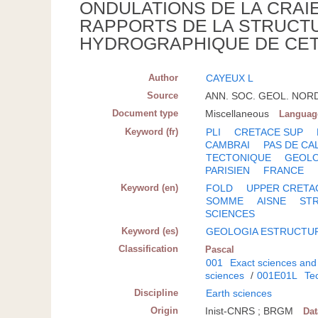
ONDULATIONS DE LA CRAIE
RAPPORTS DE LA STRUCT
HYDROGRAPHIQUE DE CET
Author
CAYEUX L
Source
ANN. SOC. GEOL. NORD- 
Document type
Miscellaneous
Languag
Keyword (fr)
PLI
CRETACE SUP
CAMBRAI
PAS DE CA
TECTONIQUE
GEOLO
PARISIEN
FRANCE
Keyword (en)
FOLD
UPPER CRETA
SOMME
AISNE
ST
SCIENCES
Keyword (es)
GEOLOGIA ESTRUCTU
Classification
Pascal
001
Exact sciences and
sciences
/
001E01L
Tec
Discipline
Earth sciences
Origin
Inist-CNRS ; BRGM
Da