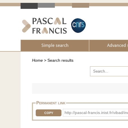
Simple search
Advanced 
Home
>
Search results
Permanent link
http://pascal-francis.inist.fr/v
COPY