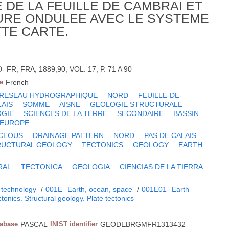
 DE LA FEUILLE DE CAMBRAI ET
URE ONDULEE AVEC LE SYSTEME
TE CARTE.
FR; FRA; 1889,90, VOL. 17, P. 71 A 90
e
French
RESEAU HYDROGRAPHIQUE
NORD
FEUILLE-DE-
LAIS
SOMME
AISNE
GEOLOGIE STRUCTURALE
GIE
SCIENCES DE LA TERRE
SECONDAIRE
BASSIN
EUROPE
CEOUS
DRAINAGE PATTERN
NORD
PAS DE CALAIS
RUCTURAL GEOLOGY
TECTONICS
GEOLOGY
EARTH
RAL
TECTONICA
GEOLOGIA
CIENCIAS DE LA TIERRA
 technology
/
001E
Earth, ocean, space
/
001E01
Earth
tonics. Structural geology. Plate tectonics
tabase
PASCAL
INIST identifier
GEODEBRGMFR1313432