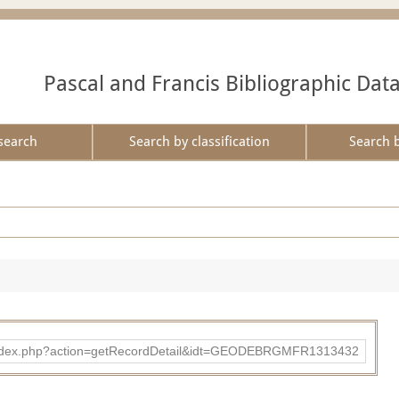
Pascal and Francis Bibliographic Dat
search
Search by classification
Search 
ibad/index.php?action=getRecordDetail&idt=GEODEBRGMFR1313432