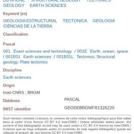
GEOLOGY
EARTH SCIENCES
Keyword (es)
GEOLOGIA ESTRUCTURAL
TECTONICA
GEOLOGIA
CIENCIAS DE LA TIERRA
Classification
Pascal
001
Exact sciences and technology
/
001E
Earth, ocean, space
/
001E01
Earth sciences
/
001E01L
Tectonics. Structural
geology. Plate tectonics
Discipline
Earth sciences
Origin
Inist-CNRS ; BRGM
PASCAL
Database
GEODEBRGMFR1326220
INIST identifier
Sauf mention contraire ci-dessus, le contenu de cette notice bibliographique peut être utilisé
dans le cadre d’une licence CC BY 4.0 Inist-CNRS / Unless otherwise stated above, the
content of this bibliographic record may be used under a CC BY 4.0 licence by Inist-CNRS /
A menos que se haya señalado antes, el contenido de este registro bibliográfico puede ser
utilizado al amparo de una licencia CC BY 4.0 Inist-CNRS