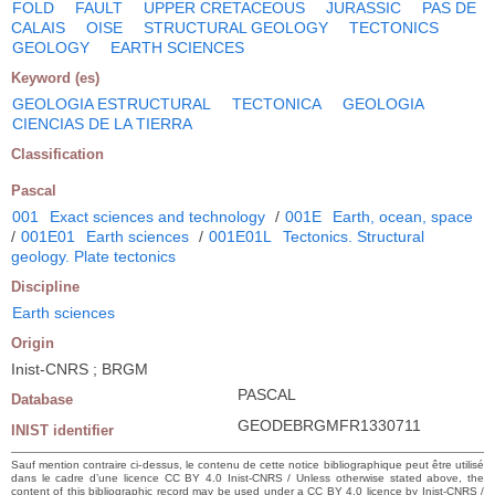
FOLD
FAULT
UPPER CRETACEOUS
JURASSIC
PAS DE
CALAIS
OISE
STRUCTURAL GEOLOGY
TECTONICS
GEOLOGY
EARTH SCIENCES
Keyword (es)
GEOLOGIA ESTRUCTURAL
TECTONICA
GEOLOGIA
CIENCIAS DE LA TIERRA
Classification
Pascal
001
Exact sciences and technology
/
001E
Earth, ocean, space
/
001E01
Earth sciences
/
001E01L
Tectonics. Structural
geology. Plate tectonics
Discipline
Earth sciences
Origin
Inist-CNRS ; BRGM
PASCAL
Database
GEODEBRGMFR1330711
INIST identifier
Sauf mention contraire ci-dessus, le contenu de cette notice bibliographique peut être utilisé
dans le cadre d’une licence CC BY 4.0 Inist-CNRS / Unless otherwise stated above, the
content of this bibliographic record may be used under a CC BY 4.0 licence by Inist-CNRS /