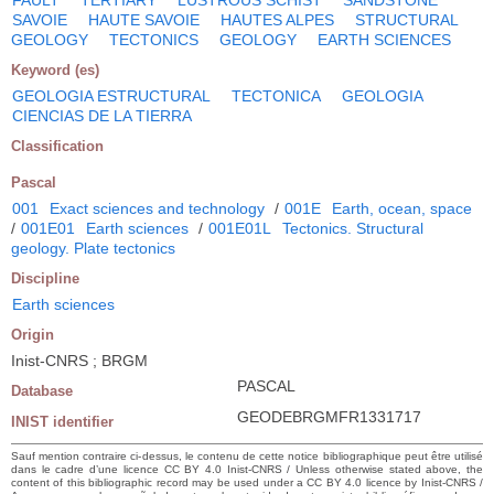
SAVOIE
HAUTE SAVOIE
HAUTES ALPES
STRUCTURAL
GEOLOGY
TECTONICS
GEOLOGY
EARTH SCIENCES
Keyword (es)
GEOLOGIA ESTRUCTURAL
TECTONICA
GEOLOGIA
CIENCIAS DE LA TIERRA
Classification
Pascal
001
Exact sciences and technology
/
001E
Earth, ocean, space
/
001E01
Earth sciences
/
001E01L
Tectonics. Structural
geology. Plate tectonics
Discipline
Earth sciences
Origin
Inist-CNRS ; BRGM
PASCAL
Database
GEODEBRGMFR1331717
INIST identifier
Sauf mention contraire ci-dessus, le contenu de cette notice bibliographique peut être utilisé
dans le cadre d’une licence CC BY 4.0 Inist-CNRS / Unless otherwise stated above, the
content of this bibliographic record may be used under a CC BY 4.0 licence by Inist-CNRS /