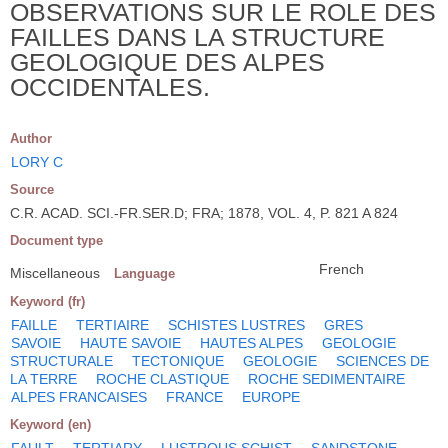
OBSERVATIONS SUR LE ROLE DES
FAILLES DANS LA STRUCTURE
GEOLOGIQUE DES ALPES
OCCIDENTALES.
Author
LORY C
Source
C.R. ACAD. SCI.-FR.SER.D; FRA; 1878, VOL. 4, P. 821 A 824
Document type
French
Miscellaneous
Language
Keyword (fr)
FAILLE
TERTIAIRE
SCHISTES LUSTRES
GRES
SAVOIE
HAUTE SAVOIE
HAUTES ALPES
GEOLOGIE
STRUCTURALE
TECTONIQUE
GEOLOGIE
SCIENCES DE
LA TERRE
ROCHE CLASTIQUE
ROCHE SEDIMENTAIRE
ALPES FRANCAISES
FRANCE
EUROPE
Keyword (en)
FAULT
TERTIARY
LUSTROUS SCHIST
SANDSTONE