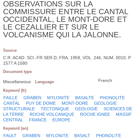
OBSERVATIONS SUR LA
COMMISSURE ENTRE LE CANTAL
OCCIDENTAL, LE MONT-DORE ET
LE CEZALLIER ET SUR LE
VOLCANISME QUI LA JALONNE.
Source
C.R. ACAD. SCI.-FR.SER.D; FRA; 1958, VOL. 246, NUM. 0010, P.
1577 A 1580
Document type
French
Miscellaneous
Language
Keyword (fr)
FAILLE
GRABEN
MYLONITE
BASALTE
PHONOLITE
CANTAL
PUY DE DOME
MONT-DORE
GEOLOGIE
STRUCTURALE
TECTONIQUE
GEOLOGIE
SCIENCES DE
LA TERRE
ROCHE VOLCANIQUE
ROCHE IGNEE
MASSIF
CENTRAL
FRANCE
EUROPE
Keyword (en)
FAULT
GRABEN
MYLONITE
BASALT
PHONOLITE