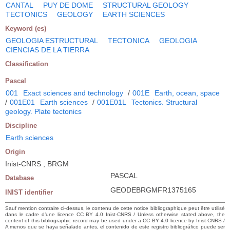
CANTAL
PUY DE DOME
STRUCTURAL GEOLOGY
TECTONICS
GEOLOGY
EARTH SCIENCES
Keyword (es)
GEOLOGIA ESTRUCTURAL
TECTONICA
GEOLOGIA
CIENCIAS DE LA TIERRA
Classification
Pascal
001
Exact sciences and technology
/
001E
Earth, ocean, space
/
001E01
Earth sciences
/
001E01L
Tectonics. Structural
geology. Plate tectonics
Discipline
Earth sciences
Origin
Inist-CNRS ; BRGM
PASCAL
Database
GEODEBRGMFR1375165
INIST identifier
Sauf mention contraire ci-dessus, le contenu de cette notice bibliographique peut être utilisé
dans le cadre d’une licence CC BY 4.0 Inist-CNRS / Unless otherwise stated above, the
content of this bibliographic record may be used under a CC BY 4.0 licence by Inist-CNRS /
A menos que se haya señalado antes, el contenido de este registro bibliográfico puede ser