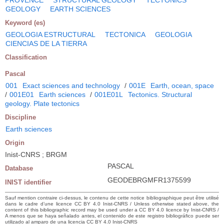
GEOLOGY
EARTH SCIENCES
Keyword (es)
GEOLOGIA ESTRUCTURAL
TECTONICA
GEOLOGIA
CIENCIAS DE LA TIERRA
Classification
Pascal
001
Exact sciences and technology
/
001E
Earth, ocean, space
/
001E01
Earth sciences
/
001E01L
Tectonics. Structural
geology. Plate tectonics
Discipline
Earth sciences
Origin
Inist-CNRS ; BRGM
PASCAL
Database
GEODEBRGMFR1375599
INIST identifier
Sauf mention contraire ci-dessus, le contenu de cette notice bibliographique peut être utilisé
dans le cadre d’une licence CC BY 4.0 Inist-CNRS / Unless otherwise stated above, the
content of this bibliographic record may be used under a CC BY 4.0 licence by Inist-CNRS /
A menos que se haya señalado antes, el contenido de este registro bibliográfico puede ser
utilizado al amparo de una licencia CC BY 4.0 Inist-CNRS