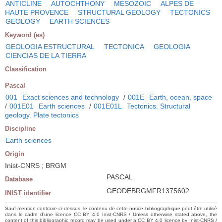
ANTICLINE
AUTOCHTHONY
MESOZOIC
ALPES DE
HAUTE PROVENCE
STRUCTURAL GEOLOGY
TECTONICS
GEOLOGY
EARTH SCIENCES
Keyword (es)
GEOLOGIA ESTRUCTURAL
TECTONICA
GEOLOGIA
CIENCIAS DE LA TIERRA
Classification
Pascal
001
Exact sciences and technology
/
001E
Earth, ocean, space
/
001E01
Earth sciences
/
001E01L
Tectonics. Structural
geology. Plate tectonics
Discipline
Earth sciences
Origin
Inist-CNRS ; BRGM
PASCAL
Database
GEODEBRGMFR1375602
INIST identifier
Sauf mention contraire ci-dessus, le contenu de cette notice bibliographique peut être utilisé
dans le cadre d’une licence CC BY 4.0 Inist-CNRS / Unless otherwise stated above, the
content of this bibliographic record may be used under a CC BY 4.0 licence by Inist-CNRS /