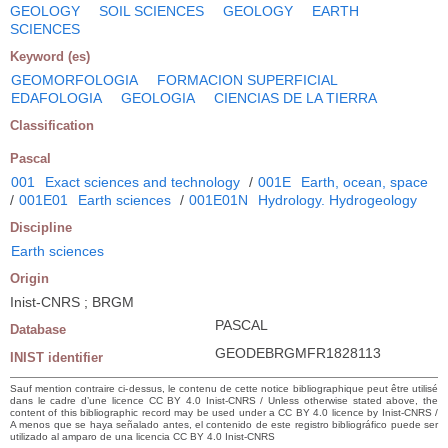
GEOLOGY
SOIL SCIENCES
GEOLOGY
EARTH
SCIENCES
Keyword (es)
GEOMORFOLOGIA
FORMACION SUPERFICIAL
EDAFOLOGIA
GEOLOGIA
CIENCIAS DE LA TIERRA
Classification
Pascal
001
Exact sciences and technology
/
001E
Earth, ocean, space
/
001E01
Earth sciences
/
001E01N
Hydrology. Hydrogeology
Discipline
Earth sciences
Origin
Inist-CNRS ; BRGM
PASCAL
Database
GEODEBRGMFR1828113
INIST identifier
Sauf mention contraire ci-dessus, le contenu de cette notice bibliographique peut être utilisé
dans le cadre d’une licence CC BY 4.0 Inist-CNRS / Unless otherwise stated above, the
content of this bibliographic record may be used under a CC BY 4.0 licence by Inist-CNRS /
A menos que se haya señalado antes, el contenido de este registro bibliográfico puede ser
utilizado al amparo de una licencia CC BY 4.0 Inist-CNRS