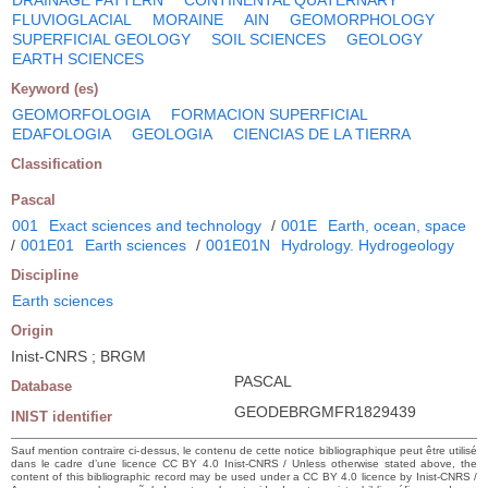
FLUVIOGLACIAL
MORAINE
AIN
GEOMORPHOLOGY
SUPERFICIAL GEOLOGY
SOIL SCIENCES
GEOLOGY
EARTH SCIENCES
Keyword (es)
GEOMORFOLOGIA
FORMACION SUPERFICIAL
EDAFOLOGIA
GEOLOGIA
CIENCIAS DE LA TIERRA
Classification
Pascal
001
Exact sciences and technology
/
001E
Earth, ocean, space
/
001E01
Earth sciences
/
001E01N
Hydrology. Hydrogeology
Discipline
Earth sciences
Origin
Inist-CNRS ; BRGM
PASCAL
Database
GEODEBRGMFR1829439
INIST identifier
Sauf mention contraire ci-dessus, le contenu de cette notice bibliographique peut être utilisé
dans le cadre d’une licence CC BY 4.0 Inist-CNRS / Unless otherwise stated above, the
content of this bibliographic record may be used under a CC BY 4.0 licence by Inist-CNRS /