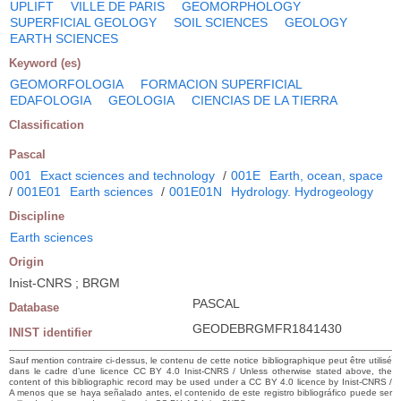
UPLIFT
VILLE DE PARIS
GEOMORPHOLOGY
SUPERFICIAL GEOLOGY
SOIL SCIENCES
GEOLOGY
EARTH SCIENCES
Keyword (es)
GEOMORFOLOGIA
FORMACION SUPERFICIAL
EDAFOLOGIA
GEOLOGIA
CIENCIAS DE LA TIERRA
Classification
Pascal
001
Exact sciences and technology
/
001E
Earth, ocean, space
/
001E01
Earth sciences
/
001E01N
Hydrology. Hydrogeology
Discipline
Earth sciences
Origin
Inist-CNRS ; BRGM
PASCAL
Database
GEODEBRGMFR1841430
INIST identifier
Sauf mention contraire ci-dessus, le contenu de cette notice bibliographique peut être utilisé
dans le cadre d’une licence CC BY 4.0 Inist-CNRS / Unless otherwise stated above, the
content of this bibliographic record may be used under a CC BY 4.0 licence by Inist-CNRS /
A menos que se haya señalado antes, el contenido de este registro bibliográfico puede ser