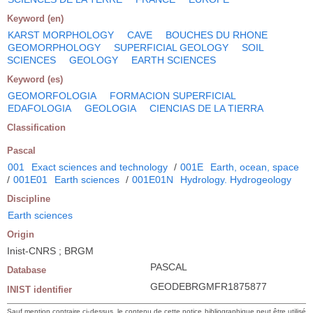
Keyword (en)
KARST MORPHOLOGY
CAVE
BOUCHES DU RHONE
GEOMORPHOLOGY
SUPERFICIAL GEOLOGY
SOIL
SCIENCES
GEOLOGY
EARTH SCIENCES
Keyword (es)
GEOMORFOLOGIA
FORMACION SUPERFICIAL
EDAFOLOGIA
GEOLOGIA
CIENCIAS DE LA TIERRA
Classification
Pascal
001
Exact sciences and technology
/
001E
Earth, ocean, space
/
001E01
Earth sciences
/
001E01N
Hydrology. Hydrogeology
Discipline
Earth sciences
Origin
Inist-CNRS ; BRGM
PASCAL
Database
GEODEBRGMFR1875877
INIST identifier
Sauf mention contraire ci-dessus, le contenu de cette notice bibliographique peut être utilisé