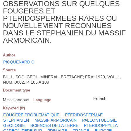
OBSERVATIONS SUR QUELQUES
FOUGERES ET
PTERIDOSPERMEES RARES OU
NOUVELLEMENT RECONNUES
DANS LE STEPHANIEN DU MASSIF
ARMORICAIN.
Author
PICQUENARD C
Source
BULL. SOC. GEOL. MINERAL. BRETAGNE; FRA; 1920, VOL. 1,
NUM. 0002, P. 105 A 109
Document type
French
Miscellaneous
Language
Keyword (fr)
FOUGERE PROBLEMATIQUE
PTERIDOSPERMAE
STEPHANIEN
MASSIF ARMORICAIN
PALEONTOLOGIE
GEOLOGIE
SCIENCES DE LA TERRE
PTERIDOPHYLLA
CARBONIFERE SUP
PRIMAIRE
FRANCE
EUROPE