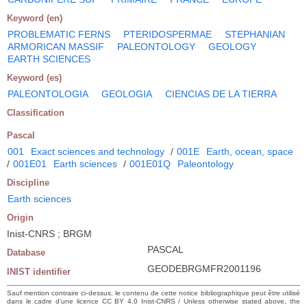
Keyword (en)
PROBLEMATIC FERNS
PTERIDOSPERMAE
STEPHANIAN
ARMORICAN MASSIF
PALEONTOLOGY
GEOLOGY
EARTH SCIENCES
Keyword (es)
PALEONTOLOGIA
GEOLOGIA
CIENCIAS DE LA TIERRA
Classification
Pascal
001
Exact sciences and technology
/
001E
Earth, ocean, space
/
001E01
Earth sciences
/
001E01Q
Paleontology
Discipline
Earth sciences
Origin
Inist-CNRS ; BRGM
PASCAL
Database
GEODEBRGMFR2001196
INIST identifier
Sauf mention contraire ci-dessus, le contenu de cette notice bibliographique peut être utilisé
dans le cadre d’une licence CC BY 4.0 Inist-CNRS / Unless otherwise stated above, the